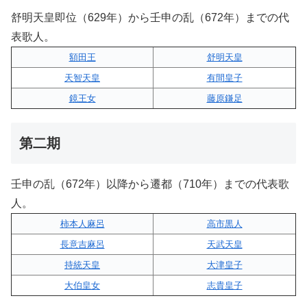
舒明天皇即位（629年）から壬申の乱（672年）までの代
表歌人。
額田王
舒明天皇
天智天皇
有間皇子
鏡王女
藤原鎌足
第二期
壬申の乱（672年）以降から遷都（710年）までの代表歌
人。
柿本人麻呂
高市黒人
長意吉麻呂
天武天皇
持統天皇
大津皇子
大伯皇女
志貴皇子