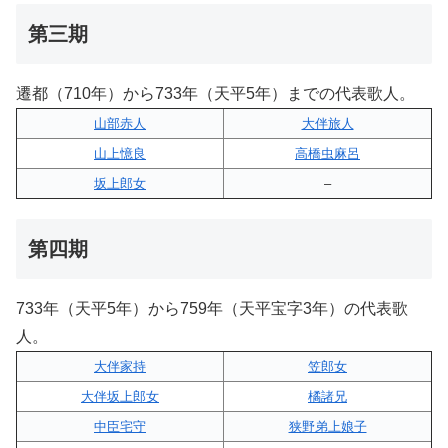
第三期
遷都（710年）から733年（天平5年）までの代表歌人。
山部赤人
大伴旅人
山上憶良
高橋虫麻呂
坂上郎女
–
第四期
733年（天平5年）から759年（天平宝字3年）の代表歌
人。
大伴家持
笠郎女
大伴坂上郎女
橘諸兄
中臣宅守
狭野弟上娘子