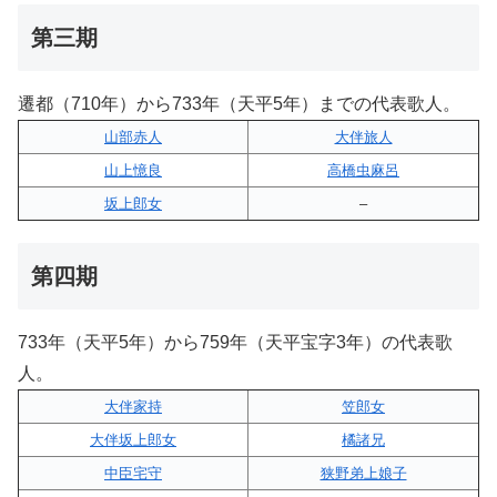
第三期
遷都（710年）から733年（天平5年）までの代表歌人。
山部赤人
大伴旅人
山上憶良
高橋虫麻呂
坂上郎女
–
第四期
733年（天平5年）から759年（天平宝字3年）の代表歌
人。
大伴家持
笠郎女
大伴坂上郎女
橘諸兄
中臣宅守
狭野弟上娘子