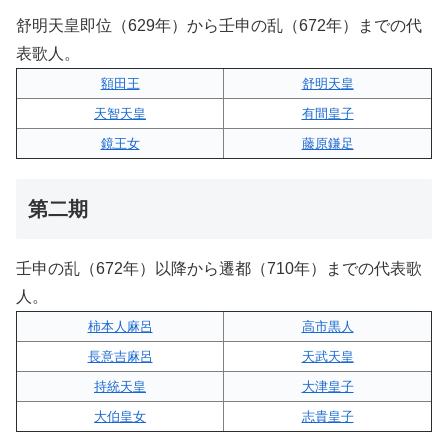
舒明天皇即位（629年）から壬申の乱（672年）までの代
表歌人。
額田王
舒明天皇
天智天皇
有間皇子
鏡王女
藤原鎌足
第二期
壬申の乱（672年）以降から遷都（710年）までの代表歌
人。
柿本人麻呂
高市黒人
長意吉麻呂
天武天皇
持統天皇
大津皇子
大伯皇女
志貴皇子