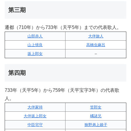
第三期
遷都（710年）から733年（天平5年）までの代表歌人。
山部赤人
大伴旅人
山上憶良
高橋虫麻呂
坂上郎女
–
第四期
733年（天平5年）から759年（天平宝字3年）の代表歌
人。
大伴家持
笠郎女
大伴坂上郎女
橘諸兄
中臣宅守
狭野弟上娘子