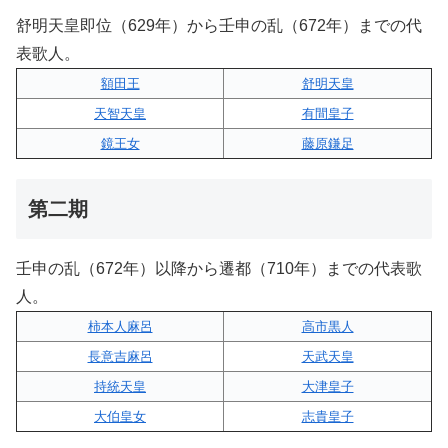
舒明天皇即位（629年）から壬申の乱（672年）までの代
表歌人。
額田王
舒明天皇
天智天皇
有間皇子
鏡王女
藤原鎌足
第二期
壬申の乱（672年）以降から遷都（710年）までの代表歌
人。
柿本人麻呂
高市黒人
長意吉麻呂
天武天皇
持統天皇
大津皇子
大伯皇女
志貴皇子