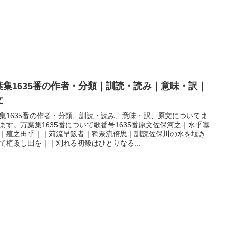
葉集1635番の作者・分類｜訓読・読み｜意味・訳｜
文
集1635番の作者・分類、訓読・読み、意味・訳、原文についてま
ます。万葉集1635番について歌番号1635番原文佐保河之｜水乎塞
｜殖之田乎｜｜苅流早飯者｜獨奈流倍思｜訓読佐保川の水を堰き
て植ゑし田を｜｜刈れる初飯はひとりなる...