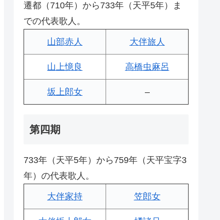
遷都（710年）から733年（天平5年）ま
での代表歌人。
山部赤人
大伴旅人
山上憶良
高橋虫麻呂
坂上郎女
–
第四期
733年（天平5年）から759年（天平宝字3
年）の代表歌人。
大伴家持
笠郎女