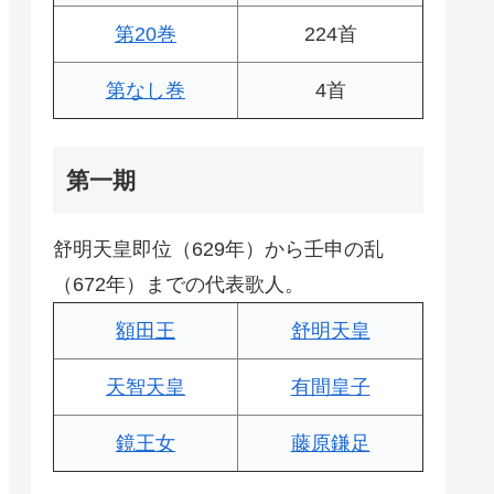
第20巻
224首
第なし巻
4首
第一期
舒明天皇即位（629年）から壬申の乱
（672年）までの代表歌人。
額田王
舒明天皇
天智天皇
有間皇子
鏡王女
藤原鎌足