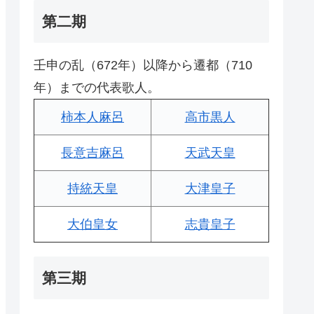
第二期
壬申の乱（672年）以降から遷都（710
年）までの代表歌人。
柿本人麻呂
高市黒人
長意吉麻呂
天武天皇
持統天皇
大津皇子
大伯皇女
志貴皇子
第三期