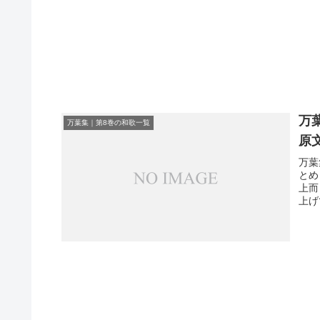
万
万葉集｜第8巻の和歌一覧
原
万葉
とめ
上而
上げ