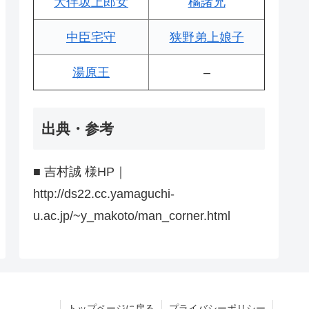
大伴坂上郎女
橘諸兄
中臣宅守
狭野弟上娘子
湯原王
–
出典・参考
■ 吉村誠 様HP｜
http://ds22.cc.yamaguchi-
u.ac.jp/~y_makoto/man_corner.html
トップページに戻る
プライバシーポリシー