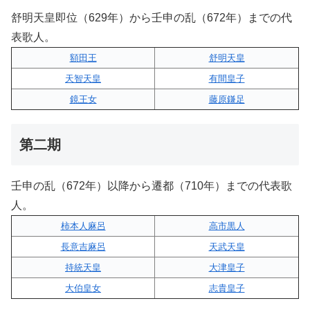
舒明天皇即位（629年）から壬申の乱（672年）までの代
表歌人。
額田王
舒明天皇
天智天皇
有間皇子
鏡王女
藤原鎌足
第二期
壬申の乱（672年）以降から遷都（710年）までの代表歌
人。
柿本人麻呂
高市黒人
長意吉麻呂
天武天皇
持統天皇
大津皇子
大伯皇女
志貴皇子