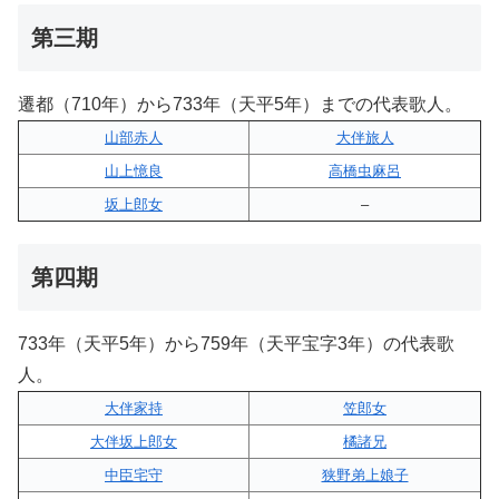
第三期
遷都（710年）から733年（天平5年）までの代表歌人。
山部赤人
大伴旅人
山上憶良
高橋虫麻呂
坂上郎女
–
第四期
733年（天平5年）から759年（天平宝字3年）の代表歌
人。
大伴家持
笠郎女
大伴坂上郎女
橘諸兄
中臣宅守
狭野弟上娘子