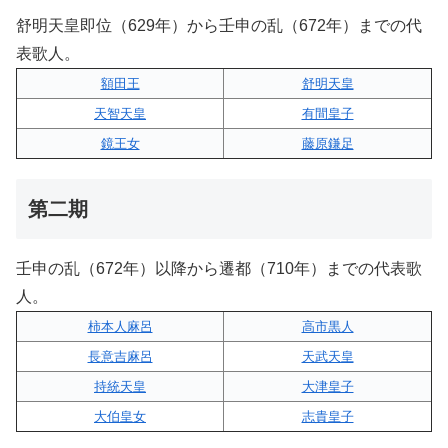
舒明天皇即位（629年）から壬申の乱（672年）までの代
表歌人。
額田王
舒明天皇
天智天皇
有間皇子
鏡王女
藤原鎌足
第二期
壬申の乱（672年）以降から遷都（710年）までの代表歌
人。
柿本人麻呂
高市黒人
長意吉麻呂
天武天皇
持統天皇
大津皇子
大伯皇女
志貴皇子