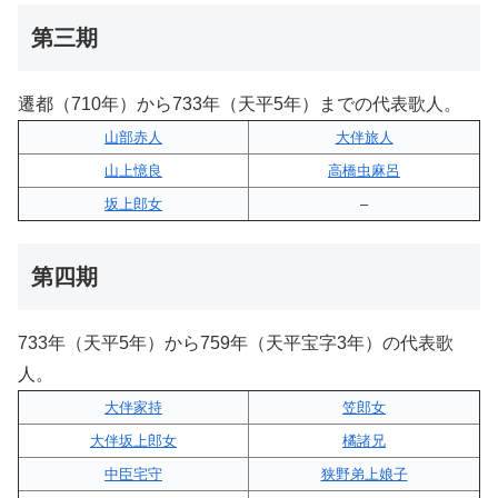
第三期
遷都（710年）から733年（天平5年）までの代表歌人。
山部赤人
大伴旅人
山上憶良
高橋虫麻呂
坂上郎女
–
第四期
733年（天平5年）から759年（天平宝字3年）の代表歌
人。
大伴家持
笠郎女
大伴坂上郎女
橘諸兄
中臣宅守
狭野弟上娘子