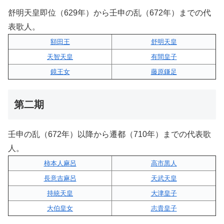
舒明天皇即位（629年）から壬申の乱（672年）までの代
表歌人。
額田王
舒明天皇
天智天皇
有間皇子
鏡王女
藤原鎌足
第二期
壬申の乱（672年）以降から遷都（710年）までの代表歌
人。
柿本人麻呂
高市黒人
長意吉麻呂
天武天皇
持統天皇
大津皇子
大伯皇女
志貴皇子