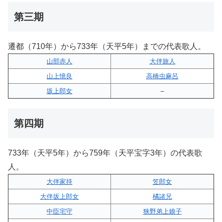
第三期
遷都（710年）から733年（天平5年）までの代表歌人。
山部赤人
大伴旅人
山上憶良
高橋虫麻呂
坂上郎女
–
第四期
733年（天平5年）から759年（天平宝字3年）の代表歌
人。
大伴家持
笠郎女
大伴坂上郎女
橘諸兄
中臣宅守
狭野弟上娘子