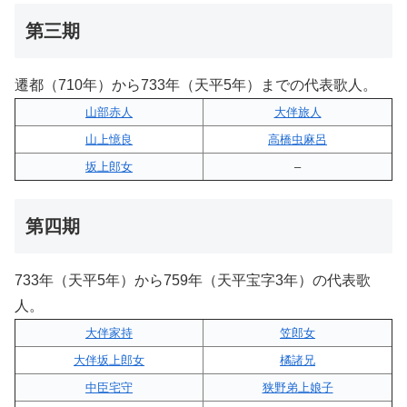
第三期
遷都（710年）から733年（天平5年）までの代表歌人。
山部赤人
大伴旅人
山上憶良
高橋虫麻呂
坂上郎女
–
第四期
733年（天平5年）から759年（天平宝字3年）の代表歌
人。
大伴家持
笠郎女
大伴坂上郎女
橘諸兄
中臣宅守
狭野弟上娘子