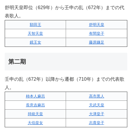
舒明天皇即位（629年）から壬申の乱（672年）までの代
表歌人。
額田王
舒明天皇
天智天皇
有間皇子
鏡王女
藤原鎌足
第二期
壬申の乱（672年）以降から遷都（710年）までの代表歌
人。
柿本人麻呂
高市黒人
長意吉麻呂
天武天皇
持統天皇
大津皇子
大伯皇女
志貴皇子