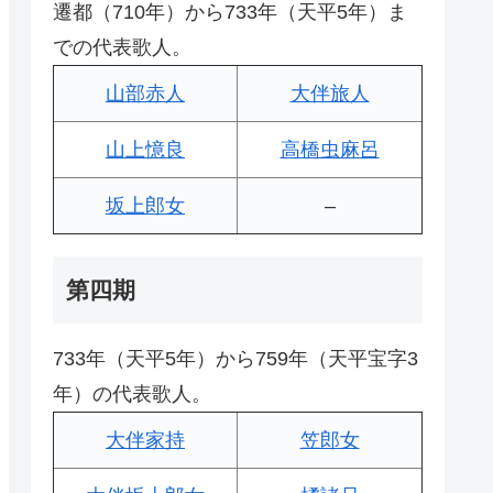
遷都（710年）から733年（天平5年）ま
での代表歌人。
山部赤人
大伴旅人
山上憶良
高橋虫麻呂
坂上郎女
–
第四期
733年（天平5年）から759年（天平宝字3
年）の代表歌人。
大伴家持
笠郎女