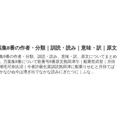
葉集8番の作者・分類｜訓読・読み｜意味・訳｜原文
集8番の作者・分類、訓読・読み、意味・訳、原文についてまとめ
。万葉集8番について歌番号8番原文熟田津尓｜船乗世武登｜月待
潮毛可奈比沼｜今者許藝乞菜訓読熟田津に船乗りせむと月待てば
かなひぬ今は漕ぎ出でなかな読みにぎたつに｜ふな...