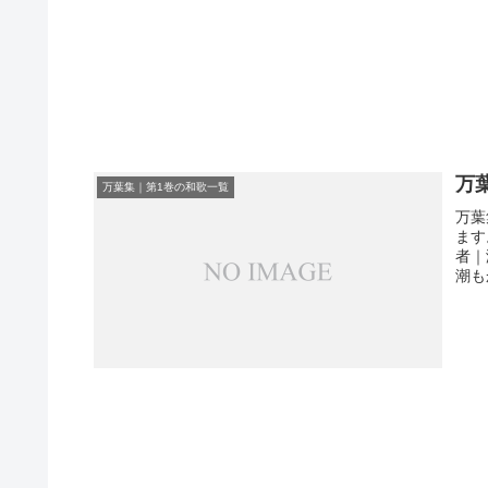
万
万葉集｜第1巻の和歌一覧
万葉
ます
者｜
潮も