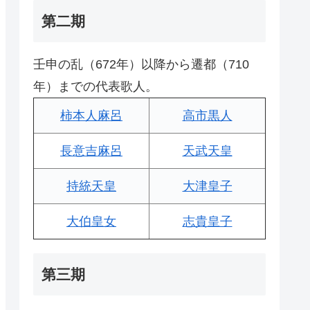
第二期
壬申の乱（672年）以降から遷都（710
年）までの代表歌人。
柿本人麻呂
高市黒人
長意吉麻呂
天武天皇
持統天皇
大津皇子
大伯皇女
志貴皇子
第三期