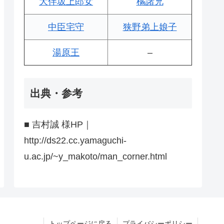
大伴坂上郎女
橘諸兄
中臣宅守
狭野弟上娘子
湯原王
–
出典・参考
■ 吉村誠 様HP｜
http://ds22.cc.yamaguchi-
u.ac.jp/~y_makoto/man_corner.html
トップページに戻る
プライバシーポリシー