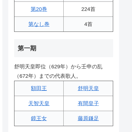
第20巻
224首
第なし巻
4首
第一期
舒明天皇即位（629年）から壬申の乱
（672年）までの代表歌人。
額田王
舒明天皇
天智天皇
有間皇子
鏡王女
藤原鎌足