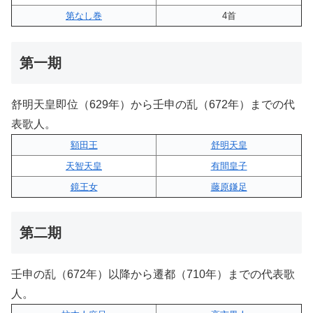
第なし巻
4首
第一期
舒明天皇即位（629年）から壬申の乱（672年）までの代
表歌人。
額田王
舒明天皇
天智天皇
有間皇子
鏡王女
藤原鎌足
第二期
壬申の乱（672年）以降から遷都（710年）までの代表歌
人。