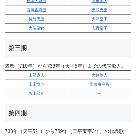
柿本人麻呂
高市黒人
長意吉麻呂
天武天皇
持統天皇
大津皇子
大伯皇女
志貴皇子
第三期
遷都（710年）から733年（天平5年）までの代表歌人。
山部赤人
大伴旅人
山上憶良
高橋虫麻呂
坂上郎女
–
第四期
733年（天平5年）から759年（天平宝字3年）の代表歌