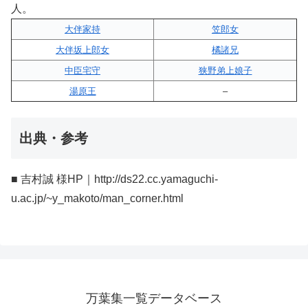
人。
大伴家持
笠郎女
大伴坂上郎女
橘諸兄
中臣宅守
狭野弟上娘子
湯原王
–
出典・参考
■ 吉村誠 様HP｜http://ds22.cc.yamaguchi-
u.ac.jp/~y_makoto/man_corner.html
万葉集一覧データベース