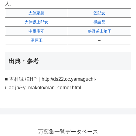
人。
大伴家持
笠郎女
大伴坂上郎女
橘諸兄
中臣宅守
狭野弟上娘子
湯原王
–
出典・参考
■ 吉村誠 様HP｜http://ds22.cc.yamaguchi-
u.ac.jp/~y_makoto/man_corner.html
万葉集一覧データベース