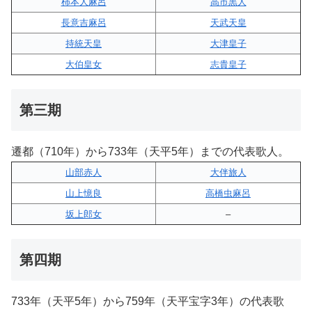
柿本人麻呂
高市黒人
長意吉麻呂
天武天皇
持統天皇
大津皇子
大伯皇女
志貴皇子
第三期
遷都（710年）から733年（天平5年）までの代表歌人。
山部赤人
大伴旅人
山上憶良
高橋虫麻呂
坂上郎女
–
第四期
733年（天平5年）から759年（天平宝字3年）の代表歌