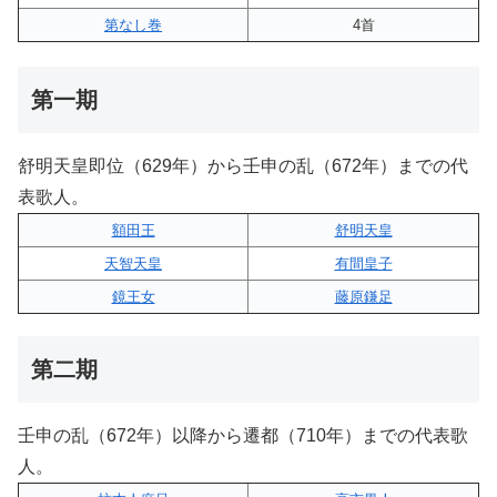
第なし巻
4首
第一期
舒明天皇即位（629年）から壬申の乱（672年）までの代
表歌人。
額田王
舒明天皇
天智天皇
有間皇子
鏡王女
藤原鎌足
第二期
壬申の乱（672年）以降から遷都（710年）までの代表歌
人。