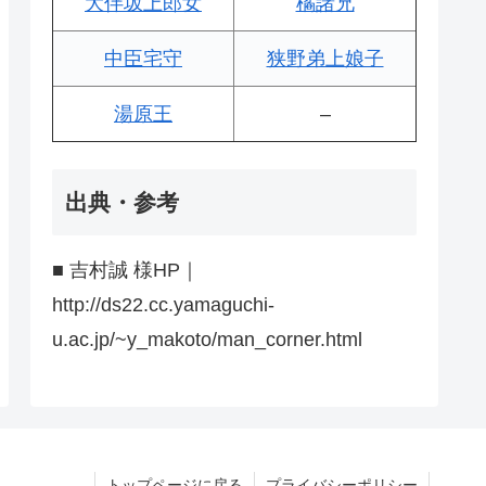
大伴坂上郎女
橘諸兄
中臣宅守
狭野弟上娘子
湯原王
–
出典・参考
■ 吉村誠 様HP｜
http://ds22.cc.yamaguchi-
u.ac.jp/~y_makoto/man_corner.html
トップページに戻る
プライバシーポリシー