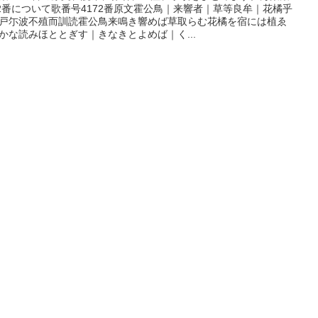
72番について歌番号4172番原文霍公鳥｜来響者｜草等良牟｜花橘乎
戸尓波不殖而訓読霍公鳥来鳴き響めば草取らむ花橘を宿には植ゑ
かな読みほととぎす｜きなきとよめば｜く...