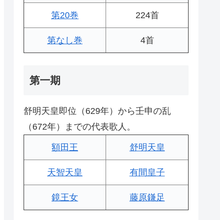
第20巻
224首
第なし巻
4首
第一期
舒明天皇即位（629年）から壬申の乱
（672年）までの代表歌人。
額田王
舒明天皇
天智天皇
有間皇子
鏡王女
藤原鎌足