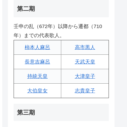
第二期
壬申の乱（672年）以降から遷都（710
年）までの代表歌人。
柿本人麻呂
高市黒人
長意吉麻呂
天武天皇
持統天皇
大津皇子
大伯皇女
志貴皇子
第三期