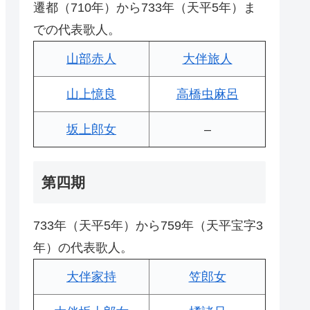
遷都（710年）から733年（天平5年）ま
での代表歌人。
山部赤人
大伴旅人
山上憶良
高橋虫麻呂
坂上郎女
–
第四期
733年（天平5年）から759年（天平宝字3
年）の代表歌人。
大伴家持
笠郎女