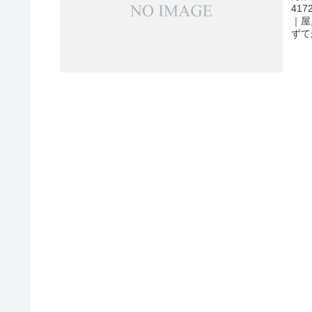
41
｜屋
ずて