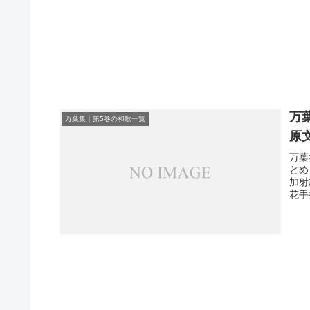
万
万葉集｜第5巻の和歌一覧
原
万葉
とめ
加射
花手