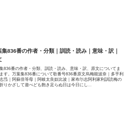
葉集836番の作者・分類｜訓読・読み｜意味・訳｜
文
集836番の作者・分類、訓読・読み、意味・訳、原文についてま
ます。万葉集836番について歌番号836番原文烏梅能波奈｜多乎利
志弖｜阿蘇倍等母｜阿岐太良奴比波｜家布尓志阿利家利訓読梅の
折りかざして遊べども飽き足らぬ日は今日にし...