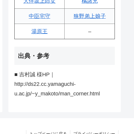
大伴坂上郎女
橘諸兄
中臣宅守
狭野弟上娘子
湯原王
–
出典・参考
■ 吉村誠 様HP｜
http://ds22.cc.yamaguchi-
u.ac.jp/~y_makoto/man_corner.html
トップページに戻る
プライバシーポリシー