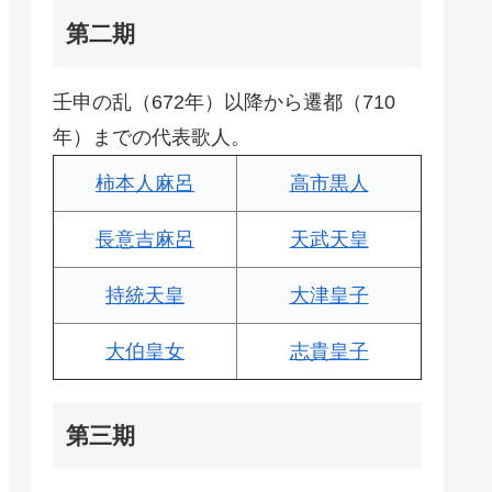
第二期
壬申の乱（672年）以降から遷都（710
年）までの代表歌人。
柿本人麻呂
高市黒人
長意吉麻呂
天武天皇
持統天皇
大津皇子
大伯皇女
志貴皇子
第三期