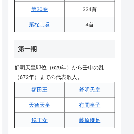
第20巻
224首
第なし巻
4首
第一期
舒明天皇即位（629年）から壬申の乱
（672年）までの代表歌人。
額田王
舒明天皇
天智天皇
有間皇子
鏡王女
藤原鎌足