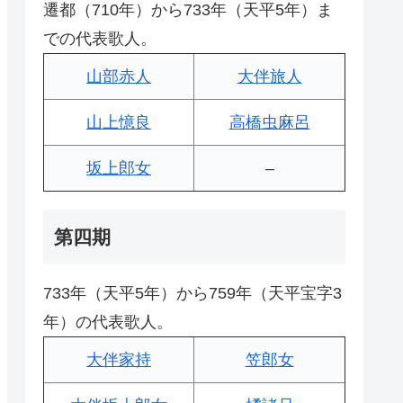
遷都（710年）から733年（天平5年）ま
での代表歌人。
山部赤人
大伴旅人
山上憶良
高橋虫麻呂
坂上郎女
–
第四期
733年（天平5年）から759年（天平宝字3
年）の代表歌人。
大伴家持
笠郎女