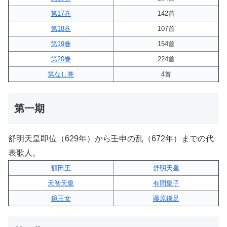
第17巻
142首
第18巻
107首
第19巻
154首
第20巻
224首
第なし巻
4首
第一期
舒明天皇即位（629年）から壬申の乱（672年）までの代
表歌人。
額田王
舒明天皇
天智天皇
有間皇子
鏡王女
藤原鎌足