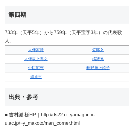
第四期
733年（天平5年）から759年（天平宝字3年）の代表歌
人。
大伴家持
笠郎女
大伴坂上郎女
橘諸兄
中臣宅守
狭野弟上娘子
湯原王
–
出典・参考
■ 吉村誠 様HP｜http://ds22.cc.yamaguchi-
u.ac.jp/~y_makoto/man_corner.html