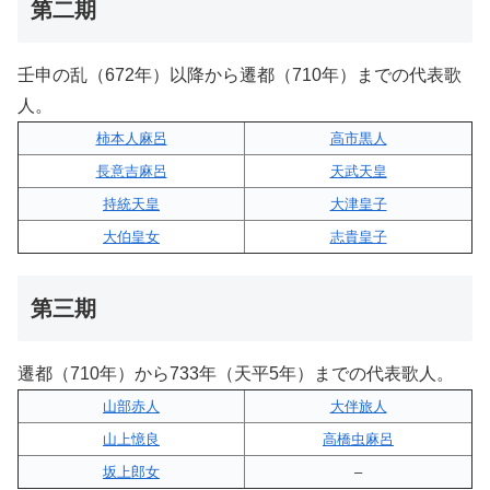
第二期
壬申の乱（672年）以降から遷都（710年）までの代表歌
人。
柿本人麻呂
高市黒人
長意吉麻呂
天武天皇
持統天皇
大津皇子
大伯皇女
志貴皇子
第三期
遷都（710年）から733年（天平5年）までの代表歌人。
山部赤人
大伴旅人
山上憶良
高橋虫麻呂
坂上郎女
–