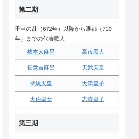
第二期
壬申の乱（672年）以降から遷都（710
年）までの代表歌人。
柿本人麻呂
高市黒人
長意吉麻呂
天武天皇
持統天皇
大津皇子
大伯皇女
志貴皇子
第三期