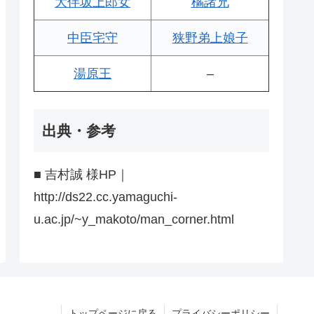
大伴坂上郎女
橘諸兄
中臣宅守
狭野弟上娘子
湯原王
–
出典・参考
■ 吉村誠 様HP｜
http://ds22.cc.yamaguchi-
u.ac.jp/~y_makoto/man_corner.html
トップページに戻る
プライバシーポリシー