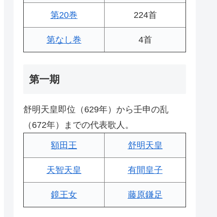
第20巻
224首
第なし巻
4首
第一期
舒明天皇即位（629年）から壬申の乱
（672年）までの代表歌人。
額田王
舒明天皇
天智天皇
有間皇子
鏡王女
藤原鎌足