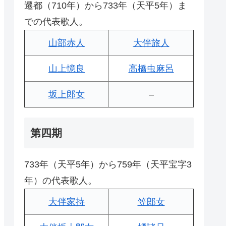
遷都（710年）から733年（天平5年）ま
での代表歌人。
山部赤人
大伴旅人
山上憶良
高橋虫麻呂
坂上郎女
–
第四期
733年（天平5年）から759年（天平宝字3
年）の代表歌人。
大伴家持
笠郎女