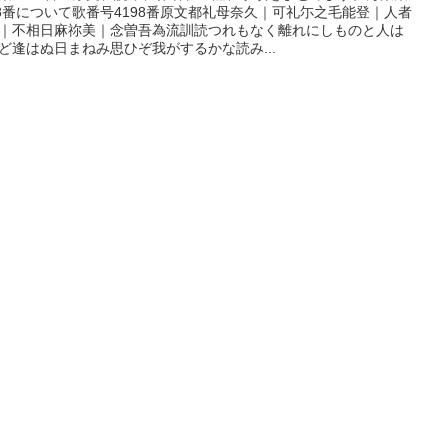
98番について歌番号4198番原文都礼母奈久｜可礼尓之毛能登｜人者
｜不相日麻祢美｜念曽吾為流訓読つれもなく離れにしものと人は
ど逢はぬ日まねみ思ひぞ我がするかな読み...