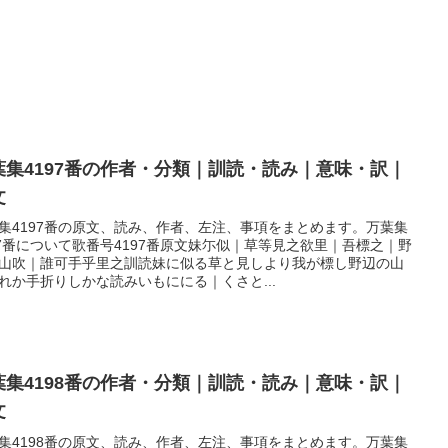
葉集4197番の作者・分類｜訓読・読み｜意味・訳｜
文
集4197番の原文、読み、作者、左注、事項をまとめます。万葉集
97番について歌番号4197番原文妹尓似｜草等見之欲里｜吾標之｜野
山吹｜誰可手乎里之訓読妹に似る草と見しより我が標し野辺の山
れか手折りしかな読みいもににる｜くさと...
葉集4198番の作者・分類｜訓読・読み｜意味・訳｜
文
集4198番の原文、読み、作者、左注、事項をまとめます。万葉集