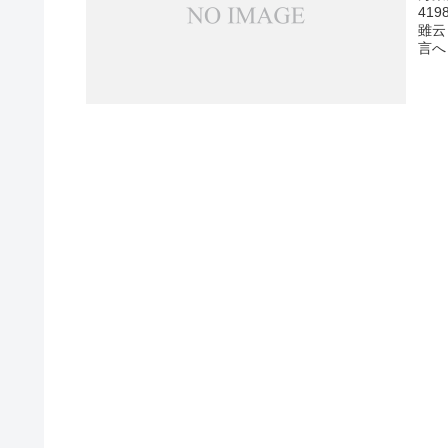
41
雖云
言へ