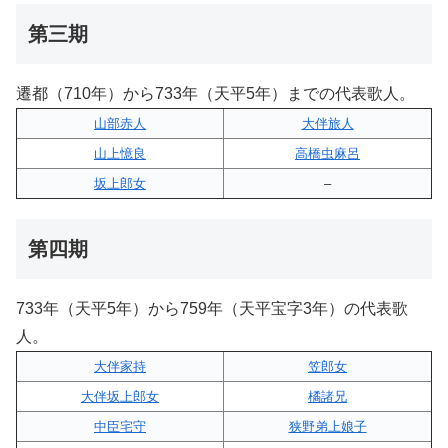
第三期
遷都（710年）から733年（天平5年）までの代表歌人。
山部赤人
大伴旅人
山上憶良
高橋虫麻呂
坂上郎女
–
第四期
733年（天平5年）から759年（天平宝字3年）の代表歌
人。
大伴家持
笠郎女
大伴坂上郎女
橘諸兄
中臣宅守
狭野弟上娘子