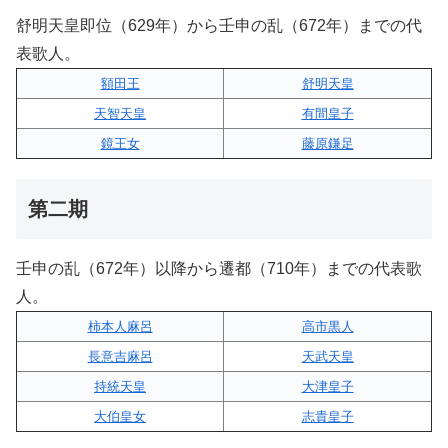
舒明天皇即位（629年）から壬申の乱（672年）までの代
表歌人。
額田王
舒明天皇
天智天皇
有間皇子
鏡王女
藤原鎌足
第二期
壬申の乱（672年）以降から遷都（710年）までの代表歌
人。
柿本人麻呂
高市黒人
長意吉麻呂
天武天皇
持統天皇
大津皇子
大伯皇女
志貴皇子