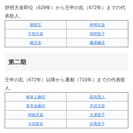
舒明天皇即位（629年）から壬申の乱（672年）までの代
表歌人。
額田王
舒明天皇
天智天皇
有間皇子
鏡王女
藤原鎌足
第二期
壬申の乱（672年）以降から遷都（710年）までの代表歌
人。
柿本人麻呂
高市黒人
長意吉麻呂
天武天皇
持統天皇
大津皇子
大伯皇女
志貴皇子