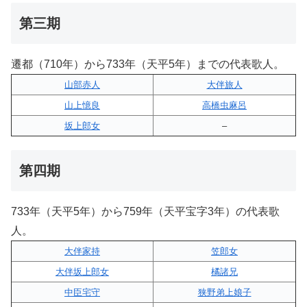
第三期
遷都（710年）から733年（天平5年）までの代表歌人。
山部赤人
大伴旅人
山上憶良
高橋虫麻呂
坂上郎女
–
第四期
733年（天平5年）から759年（天平宝字3年）の代表歌
人。
大伴家持
笠郎女
大伴坂上郎女
橘諸兄
中臣宅守
狭野弟上娘子