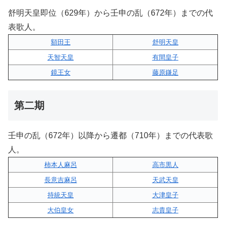
舒明天皇即位（629年）から壬申の乱（672年）までの代
表歌人。
額田王
舒明天皇
天智天皇
有間皇子
鏡王女
藤原鎌足
第二期
壬申の乱（672年）以降から遷都（710年）までの代表歌
人。
柿本人麻呂
高市黒人
長意吉麻呂
天武天皇
持統天皇
大津皇子
大伯皇女
志貴皇子