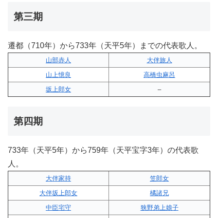
第三期
遷都（710年）から733年（天平5年）までの代表歌人。
山部赤人
大伴旅人
山上憶良
高橋虫麻呂
坂上郎女
–
第四期
733年（天平5年）から759年（天平宝字3年）の代表歌
人。
大伴家持
笠郎女
大伴坂上郎女
橘諸兄
中臣宅守
狭野弟上娘子