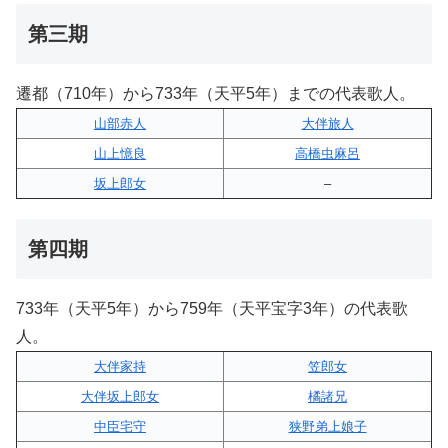
第三期
遷都（710年）から733年（天平5年）までの代表歌人。
山部赤人
大伴旅人
山上憶良
高橋虫麻呂
坂上郎女
–
第四期
733年（天平5年）から759年（天平宝字3年）の代表歌
人。
大伴家持
笠郎女
大伴坂上郎女
橘諸兄
中臣宅守
狭野弟上娘子