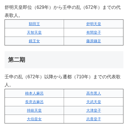
舒明天皇即位（629年）から壬申の乱（672年）までの代
表歌人。
額田王
舒明天皇
天智天皇
有間皇子
鏡王女
藤原鎌足
第二期
壬申の乱（672年）以降から遷都（710年）までの代表歌
人。
柿本人麻呂
高市黒人
長意吉麻呂
天武天皇
持統天皇
大津皇子
大伯皇女
志貴皇子