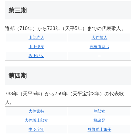
第三期
遷都（710年）から733年（天平5年）までの代表歌人。
山部赤人
大伴旅人
山上憶良
高橋虫麻呂
坂上郎女
–
第四期
733年（天平5年）から759年（天平宝字3年）の代表歌
人。
大伴家持
笠郎女
大伴坂上郎女
橘諸兄
中臣宅守
狭野弟上娘子