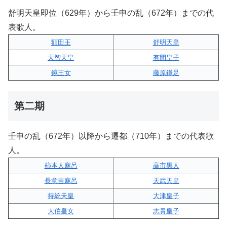
舒明天皇即位（629年）から壬申の乱（672年）までの代
表歌人。
額田王
舒明天皇
天智天皇
有間皇子
鏡王女
藤原鎌足
第二期
壬申の乱（672年）以降から遷都（710年）までの代表歌
人。
柿本人麻呂
高市黒人
長意吉麻呂
天武天皇
持統天皇
大津皇子
大伯皇女
志貴皇子