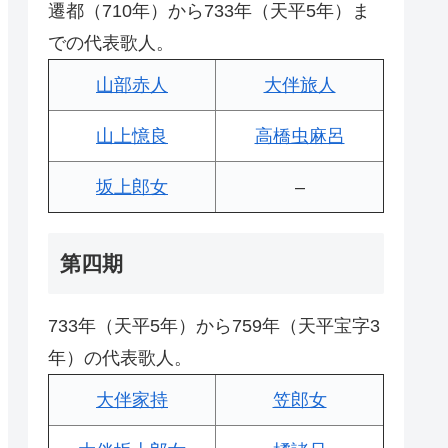
遷都（710年）から733年（天平5年）ま
での代表歌人。
山部赤人
大伴旅人
山上憶良
高橋虫麻呂
坂上郎女
–
第四期
733年（天平5年）から759年（天平宝字3
年）の代表歌人。
大伴家持
笠郎女