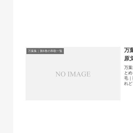
万
万葉集｜第6巻の和歌一覧
原
万葉
とめ
毛｜
れど