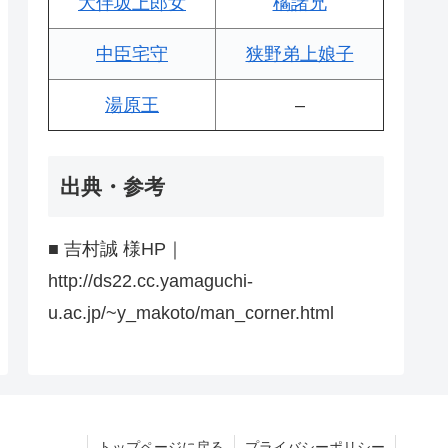
大伴坂上郎女
橘諸兄
中臣宅守
狭野弟上娘子
湯原王
–
出典・参考
■ 吉村誠 様HP｜
http://ds22.cc.yamaguchi-
u.ac.jp/~y_makoto/man_corner.html
トップページに戻る
プライバシーポリシー