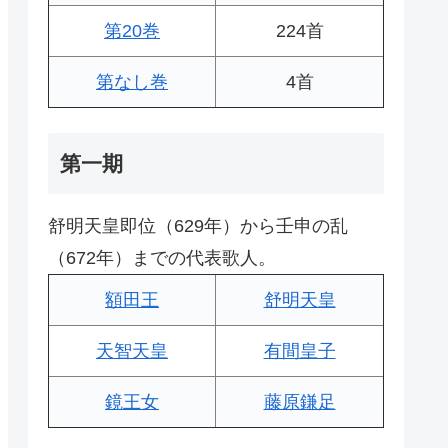
第20巻
224首
第なし巻
4首
第一期
舒明天皇即位（629年）から壬申の乱
（672年）までの代表歌人。
額田王
舒明天皇
天智天皇
有間皇子
鏡王女
藤原鎌足