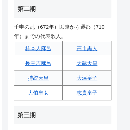
第二期
壬申の乱（672年）以降から遷都（710
年）までの代表歌人。
柿本人麻呂
高市黒人
長意吉麻呂
天武天皇
持統天皇
大津皇子
大伯皇女
志貴皇子
第三期