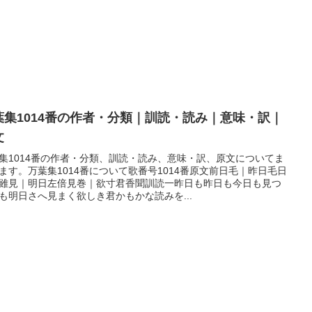
葉集1014番の作者・分類｜訓読・読み｜意味・訳｜
文
集1014番の作者・分類、訓読・読み、意味・訳、原文についてま
ます。万葉集1014番について歌番号1014番原文前日毛｜昨日毛日
雖見｜明日左倍見巻｜欲寸君香聞訓読一昨日も昨日も今日も見つ
も明日さへ見まく欲しき君かもかな読みを...