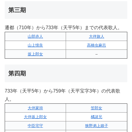
第三期
遷都（710年）から733年（天平5年）までの代表歌人。
山部赤人
大伴旅人
山上憶良
高橋虫麻呂
坂上郎女
–
第四期
733年（天平5年）から759年（天平宝字3年）の代表歌
人。
大伴家持
笠郎女
大伴坂上郎女
橘諸兄
中臣宅守
狭野弟上娘子