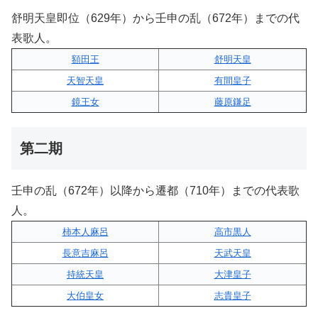
舒明天皇即位（629年）から壬申の乱（672年）までの代
表歌人。
額田王
舒明天皇
天智天皇
有間皇子
鏡王女
藤原鎌足
第二期
壬申の乱（672年）以降から遷都（710年）までの代表歌
人。
柿本人麻呂
高市黒人
長意吉麻呂
天武天皇
持統天皇
大津皇子
大伯皇女
志貴皇子