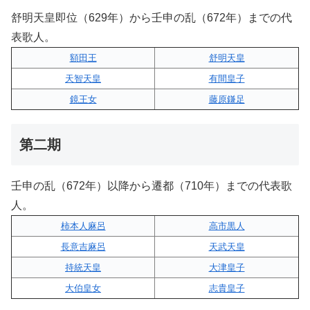
舒明天皇即位（629年）から壬申の乱（672年）までの代
表歌人。
額田王
舒明天皇
天智天皇
有間皇子
鏡王女
藤原鎌足
第二期
壬申の乱（672年）以降から遷都（710年）までの代表歌
人。
柿本人麻呂
高市黒人
長意吉麻呂
天武天皇
持統天皇
大津皇子
大伯皇女
志貴皇子