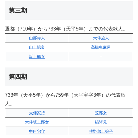
第三期
遷都（710年）から733年（天平5年）までの代表歌人。
山部赤人
大伴旅人
山上憶良
高橋虫麻呂
坂上郎女
–
第四期
733年（天平5年）から759年（天平宝字3年）の代表歌
人。
大伴家持
笠郎女
大伴坂上郎女
橘諸兄
中臣宅守
狭野弟上娘子