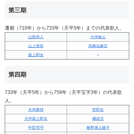
第三期
遷都（710年）から733年（天平5年）までの代表歌人。
山部赤人
大伴旅人
山上憶良
高橋虫麻呂
坂上郎女
–
第四期
733年（天平5年）から759年（天平宝字3年）の代表歌
人。
大伴家持
笠郎女
大伴坂上郎女
橘諸兄
中臣宅守
狭野弟上娘子