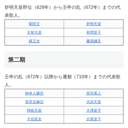
舒明天皇即位（629年）から壬申の乱（672年）までの代
表歌人。
額田王
舒明天皇
天智天皇
有間皇子
鏡王女
藤原鎌足
第二期
壬申の乱（672年）以降から遷都（710年）までの代表歌
人。
柿本人麻呂
高市黒人
長意吉麻呂
天武天皇
持統天皇
大津皇子
大伯皇女
志貴皇子