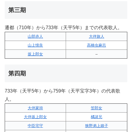
第三期
遷都（710年）から733年（天平5年）までの代表歌人。
山部赤人
大伴旅人
山上憶良
高橋虫麻呂
坂上郎女
–
第四期
733年（天平5年）から759年（天平宝字3年）の代表歌
人。
大伴家持
笠郎女
大伴坂上郎女
橘諸兄
中臣宅守
狭野弟上娘子