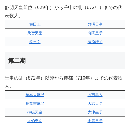
舒明天皇即位（629年）から壬申の乱（672年）までの代
表歌人。
額田王
舒明天皇
天智天皇
有間皇子
鏡王女
藤原鎌足
第二期
壬申の乱（672年）以降から遷都（710年）までの代表歌
人。
柿本人麻呂
高市黒人
長意吉麻呂
天武天皇
持統天皇
大津皇子
大伯皇女
志貴皇子