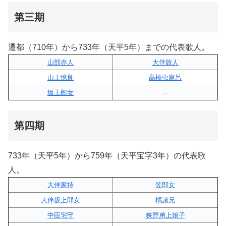
第三期
遷都（710年）から733年（天平5年）までの代表歌人。
山部赤人
大伴旅人
山上憶良
高橋虫麻呂
坂上郎女
–
第四期
733年（天平5年）から759年（天平宝字3年）の代表歌
人。
大伴家持
笠郎女
大伴坂上郎女
橘諸兄
中臣宅守
狭野弟上娘子