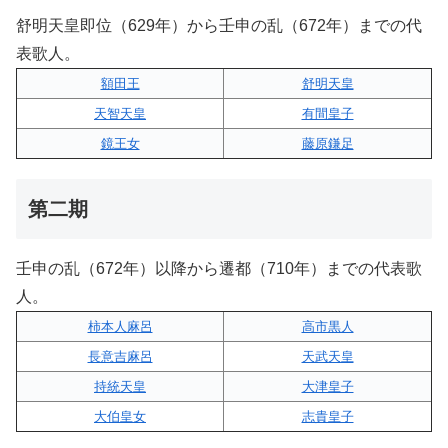
舒明天皇即位（629年）から壬申の乱（672年）までの代
表歌人。
額田王
舒明天皇
天智天皇
有間皇子
鏡王女
藤原鎌足
第二期
壬申の乱（672年）以降から遷都（710年）までの代表歌
人。
柿本人麻呂
高市黒人
長意吉麻呂
天武天皇
持統天皇
大津皇子
大伯皇女
志貴皇子