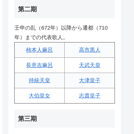
第二期
壬申の乱（672年）以降から遷都（710
年）までの代表歌人。
柿本人麻呂
高市黒人
長意吉麻呂
天武天皇
持統天皇
大津皇子
大伯皇女
志貴皇子
第三期