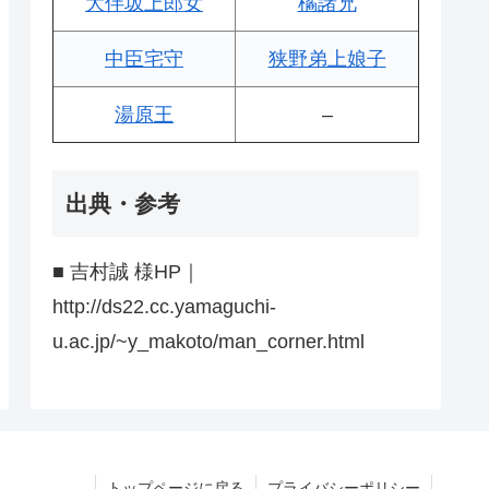
大伴坂上郎女
橘諸兄
中臣宅守
狭野弟上娘子
湯原王
–
出典・参考
■ 吉村誠 様HP｜
http://ds22.cc.yamaguchi-
u.ac.jp/~y_makoto/man_corner.html
トップページに戻る
プライバシーポリシー