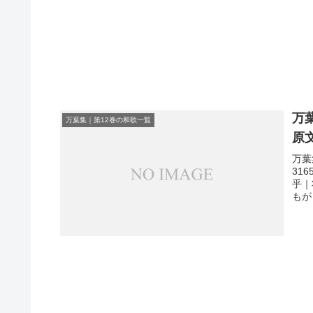
万
万葉集｜第12巻の和歌一覧
原
万葉
31
乎｜
もが