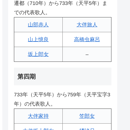
遷都（710年）から733年（天平5年）ま
での代表歌人。
山部赤人
大伴旅人
山上憶良
高橋虫麻呂
坂上郎女
–
第四期
733年（天平5年）から759年（天平宝字3
年）の代表歌人。
大伴家持
笠郎女