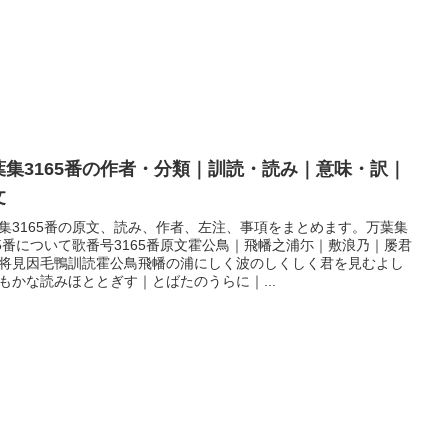
葉集3165番の作者・分類｜訓読・読み｜意味・訳｜
文
集3165番の原文、読み、作者、左注、事項をまとめます。万葉集
65番について歌番号3165番原文霍公鳥｜飛幡之浦尓｜敷浪乃｜屡君
将見因毛鴨訓読霍公鳥飛幡の浦にしく波のしくしく君を見むよし
もかな読みほととぎす｜とばたのうらに｜...