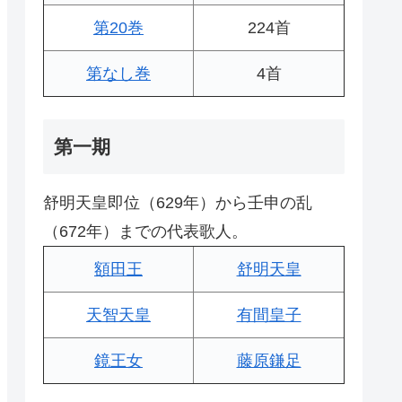
第20巻
224首
第なし巻
4首
第一期
舒明天皇即位（629年）から壬申の乱
（672年）までの代表歌人。
額田王
舒明天皇
天智天皇
有間皇子
鏡王女
藤原鎌足