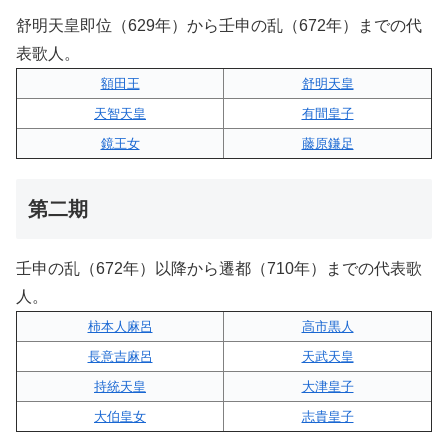
舒明天皇即位（629年）から壬申の乱（672年）までの代
表歌人。
額田王
舒明天皇
天智天皇
有間皇子
鏡王女
藤原鎌足
第二期
壬申の乱（672年）以降から遷都（710年）までの代表歌
人。
柿本人麻呂
高市黒人
長意吉麻呂
天武天皇
持統天皇
大津皇子
大伯皇女
志貴皇子