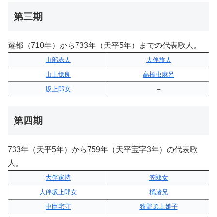
第三期
遷都（710年）から733年（天平5年）までの代表歌人。
山部赤人
大伴旅人
山上憶良
高橋虫麻呂
坂上郎女
–
第四期
733年（天平5年）から759年（天平宝字3年）の代表歌
人。
大伴家持
笠郎女
大伴坂上郎女
橘諸兄
中臣宅守
狭野弟上娘子