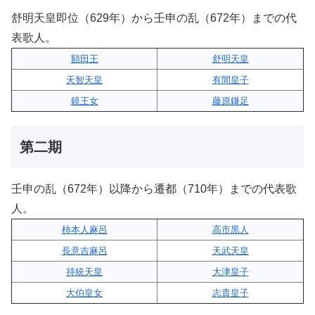
舒明天皇即位（629年）から壬申の乱（672年）までの代
表歌人。
額田王
舒明天皇
天智天皇
有間皇子
鏡王女
藤原鎌足
第二期
壬申の乱（672年）以降から遷都（710年）までの代表歌
人。
柿本人麻呂
高市黒人
長意吉麻呂
天武天皇
持統天皇
大津皇子
大伯皇女
志貴皇子