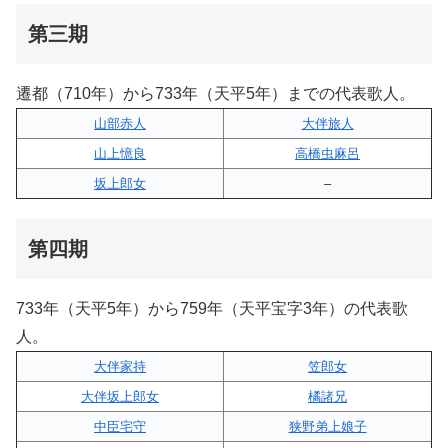
第三期
遷都（710年）から733年（天平5年）までの代表歌人。
山部赤人
大伴旅人
山上憶良
高橋虫麻呂
坂上郎女
–
第四期
733年（天平5年）から759年（天平宝字3年）の代表歌
人。
大伴家持
笠郎女
大伴坂上郎女
橘諸兄
中臣宅守
狭野弟上娘子