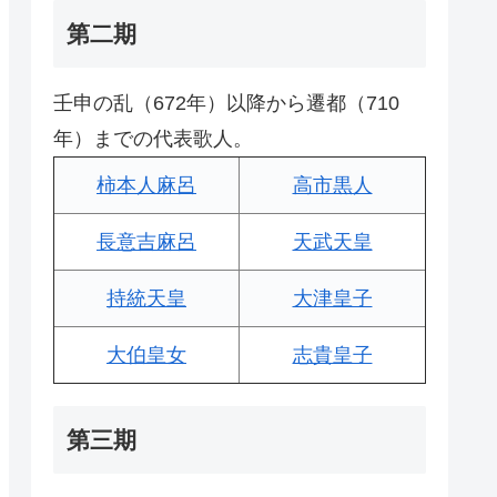
第二期
壬申の乱（672年）以降から遷都（710
年）までの代表歌人。
柿本人麻呂
高市黒人
長意吉麻呂
天武天皇
持統天皇
大津皇子
大伯皇女
志貴皇子
第三期