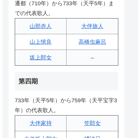
遷都（710年）から733年（天平5年）ま
での代表歌人。
山部赤人
大伴旅人
山上憶良
高橋虫麻呂
坂上郎女
–
第四期
733年（天平5年）から759年（天平宝字3
年）の代表歌人。
大伴家持
笠郎女