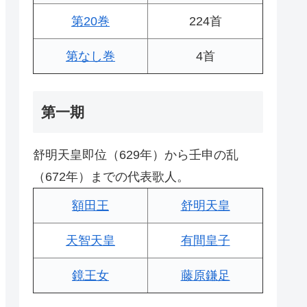
第20巻
224首
第なし巻
4首
第一期
舒明天皇即位（629年）から壬申の乱
（672年）までの代表歌人。
額田王
舒明天皇
天智天皇
有間皇子
鏡王女
藤原鎌足