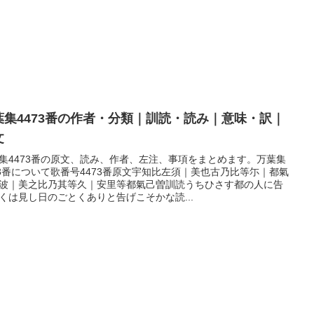
葉集4473番の作者・分類｜訓読・読み｜意味・訳｜
文
集4473番の原文、読み、作者、左注、事項をまとめます。万葉集
73番について歌番号4473番原文宇知比左須｜美也古乃比等尓｜都氣
波｜美之比乃其等久｜安里等都氣己曽訓読うちひさす都の人に告
くは見し日のごとくありと告げこそかな読...