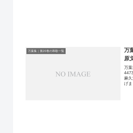
万
万葉集｜第20巻の和歌一覧
原
万葉
44
麻久
げま