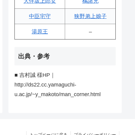
大伴坂上郎女
橘諸兄
中臣宅守
狭野弟上娘子
湯原王
–
出典・参考
■ 吉村誠 様HP｜
http://ds22.cc.yamaguchi-
u.ac.jp/~y_makoto/man_corner.html
トップページに戻る
プライバシーポリシー