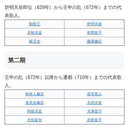
舒明天皇即位（629年）から壬申の乱（672年）までの代
表歌人。
額田王
舒明天皇
天智天皇
有間皇子
鏡王女
藤原鎌足
第二期
壬申の乱（672年）以降から遷都（710年）までの代表歌
人。
柿本人麻呂
高市黒人
長意吉麻呂
天武天皇
持統天皇
大津皇子
大伯皇女
志貴皇子