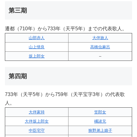
第三期
遷都（710年）から733年（天平5年）までの代表歌人。
山部赤人
大伴旅人
山上憶良
高橋虫麻呂
坂上郎女
–
第四期
733年（天平5年）から759年（天平宝字3年）の代表歌
人。
大伴家持
笠郎女
大伴坂上郎女
橘諸兄
中臣宅守
狭野弟上娘子