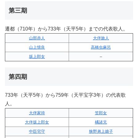
第三期
遷都（710年）から733年（天平5年）までの代表歌人。
山部赤人
大伴旅人
山上憶良
高橋虫麻呂
坂上郎女
–
第四期
733年（天平5年）から759年（天平宝字3年）の代表歌
人。
大伴家持
笠郎女
大伴坂上郎女
橘諸兄
中臣宅守
狭野弟上娘子