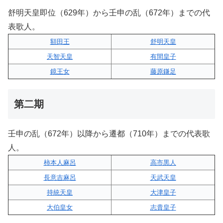
舒明天皇即位（629年）から壬申の乱（672年）までの代
表歌人。
額田王
舒明天皇
天智天皇
有間皇子
鏡王女
藤原鎌足
第二期
壬申の乱（672年）以降から遷都（710年）までの代表歌
人。
柿本人麻呂
高市黒人
長意吉麻呂
天武天皇
持統天皇
大津皇子
大伯皇女
志貴皇子