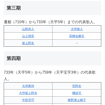
第三期
遷都（710年）から733年（天平5年）までの代表歌人。
山部赤人
大伴旅人
山上憶良
高橋虫麻呂
坂上郎女
–
第四期
733年（天平5年）から759年（天平宝字3年）の代表歌
人。
大伴家持
笠郎女
大伴坂上郎女
橘諸兄
中臣宅守
狭野弟上娘子