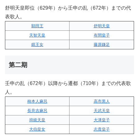
舒明天皇即位（629年）から壬申の乱（672年）までの代
表歌人。
額田王
舒明天皇
天智天皇
有間皇子
鏡王女
藤原鎌足
第二期
壬申の乱（672年）以降から遷都（710年）までの代表歌
人。
柿本人麻呂
高市黒人
長意吉麻呂
天武天皇
持統天皇
大津皇子
大伯皇女
志貴皇子