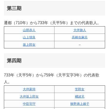
第三期
遷都（710年）から733年（天平5年）までの代表歌人。
山部赤人
大伴旅人
山上憶良
高橋虫麻呂
坂上郎女
–
第四期
733年（天平5年）から759年（天平宝字3年）の代表歌
人。
大伴家持
笠郎女
大伴坂上郎女
橘諸兄
中臣宅守
狭野弟上娘子