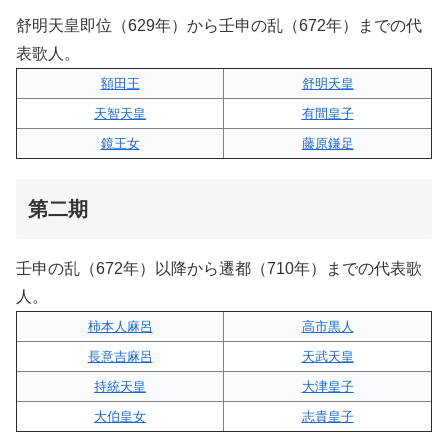
舒明天皇即位（629年）から壬申の乱（672年）までの代
表歌人。
額田王
舒明天皇
天智天皇
有間皇子
鏡王女
藤原鎌足
第二期
壬申の乱（672年）以降から遷都（710年）までの代表歌
人。
柿本人麻呂
高市黒人
長意吉麻呂
天武天皇
持統天皇
大津皇子
大伯皇女
志貴皇子