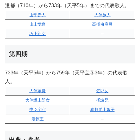
遷都（710年）から733年（天平5年）までの代表歌人。
山部赤人
大伴旅人
山上憶良
高橋虫麻呂
坂上郎女
–
第四期
733年（天平5年）から759年（天平宝字3年）の代表歌
人。
大伴家持
笠郎女
大伴坂上郎女
橘諸兄
中臣宅守
狭野弟上娘子
湯原王
–
出典・参考