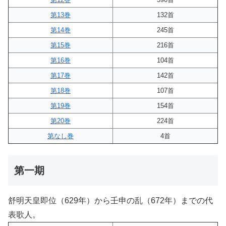
第13巻
132首
第14巻
245首
第15巻
216首
第16巻
104首
第17巻
142首
第18巻
107首
第19巻
154首
第20巻
224首
第なし巻
4首
第一期
舒明天皇即位（629年）から壬申の乱（672年）までの代
表歌人。