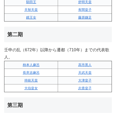
額田王
舒明天皇
天智天皇
有間皇子
鏡王女
藤原鎌足
第二期
壬申の乱（672年）以降から遷都（710年）までの代表歌
人。
柿本人麻呂
高市黒人
長意吉麻呂
天武天皇
持統天皇
大津皇子
大伯皇女
志貴皇子
第三期