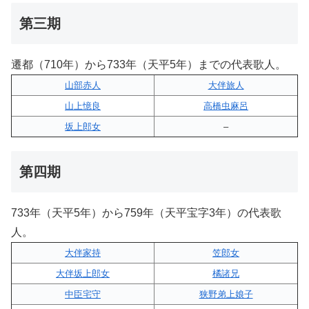
第三期
遷都（710年）から733年（天平5年）までの代表歌人。
山部赤人
大伴旅人
山上憶良
高橋虫麻呂
坂上郎女
–
第四期
733年（天平5年）から759年（天平宝字3年）の代表歌
人。
大伴家持
笠郎女
大伴坂上郎女
橘諸兄
中臣宅守
狭野弟上娘子