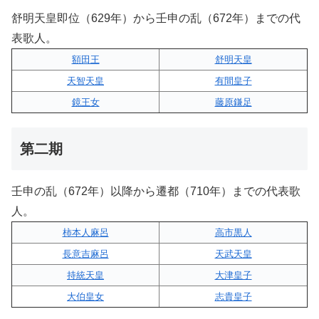
舒明天皇即位（629年）から壬申の乱（672年）までの代
表歌人。
額田王
舒明天皇
天智天皇
有間皇子
鏡王女
藤原鎌足
第二期
壬申の乱（672年）以降から遷都（710年）までの代表歌
人。
柿本人麻呂
高市黒人
長意吉麻呂
天武天皇
持統天皇
大津皇子
大伯皇女
志貴皇子