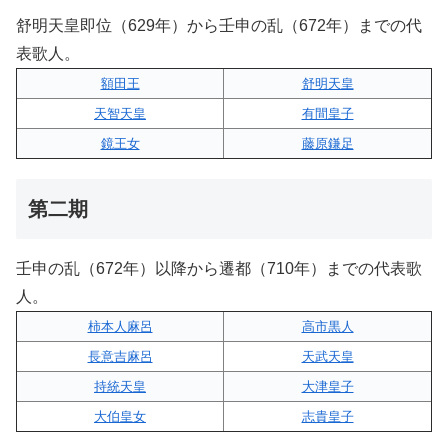
舒明天皇即位（629年）から壬申の乱（672年）までの代
表歌人。
額田王
舒明天皇
天智天皇
有間皇子
鏡王女
藤原鎌足
第二期
壬申の乱（672年）以降から遷都（710年）までの代表歌
人。
柿本人麻呂
高市黒人
長意吉麻呂
天武天皇
持統天皇
大津皇子
大伯皇女
志貴皇子