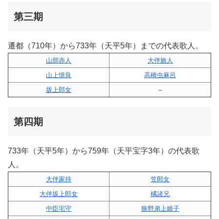
第三期
遷都（710年）から733年（天平5年）までの代表歌人。
山部赤人
大伴旅人
山上憶良
高橋虫麻呂
坂上郎女
–
第四期
733年（天平5年）から759年（天平宝字3年）の代表歌
人。
大伴家持
笠郎女
大伴坂上郎女
橘諸兄
中臣宅守
狭野弟上娘子