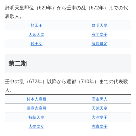
舒明天皇即位（629年）から壬申の乱（672年）までの代
表歌人。
額田王
舒明天皇
天智天皇
有間皇子
鏡王女
藤原鎌足
第二期
壬申の乱（672年）以降から遷都（710年）までの代表歌
人。
柿本人麻呂
高市黒人
長意吉麻呂
天武天皇
持統天皇
大津皇子
大伯皇女
志貴皇子