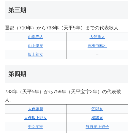
第三期
遷都（710年）から733年（天平5年）までの代表歌人。
山部赤人
大伴旅人
山上憶良
高橋虫麻呂
坂上郎女
–
第四期
733年（天平5年）から759年（天平宝字3年）の代表歌
人。
大伴家持
笠郎女
大伴坂上郎女
橘諸兄
中臣宅守
狭野弟上娘子