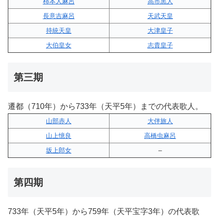
柿本人麻呂
高市黒人
長意吉麻呂
天武天皇
持統天皇
大津皇子
大伯皇女
志貴皇子
第三期
遷都（710年）から733年（天平5年）までの代表歌人。
山部赤人
大伴旅人
山上憶良
高橋虫麻呂
坂上郎女
–
第四期
733年（天平5年）から759年（天平宝字3年）の代表歌