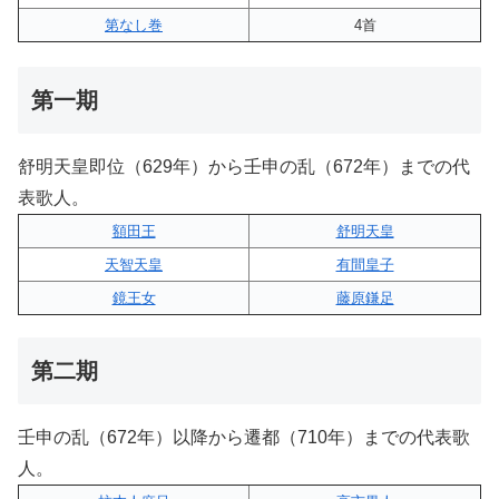
第なし巻
4首
第一期
舒明天皇即位（629年）から壬申の乱（672年）までの代
表歌人。
額田王
舒明天皇
天智天皇
有間皇子
鏡王女
藤原鎌足
第二期
壬申の乱（672年）以降から遷都（710年）までの代表歌
人。