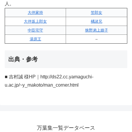
人。
大伴家持
笠郎女
大伴坂上郎女
橘諸兄
中臣宅守
狭野弟上娘子
湯原王
–
出典・参考
■ 吉村誠 様HP｜http://ds22.cc.yamaguchi-
u.ac.jp/~y_makoto/man_corner.html
万葉集一覧データベース