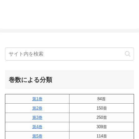
巻数による分類
第1巻
84首
第2巻
150首
第3巻
250首
第4巻
309首
第5巻
114首