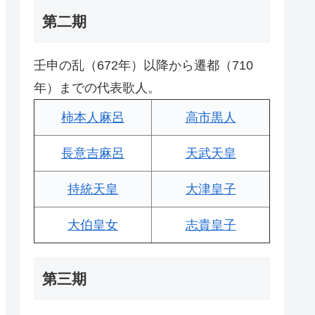
第二期
壬申の乱（672年）以降から遷都（710
年）までの代表歌人。
柿本人麻呂
高市黒人
長意吉麻呂
天武天皇
持統天皇
大津皇子
大伯皇女
志貴皇子
第三期