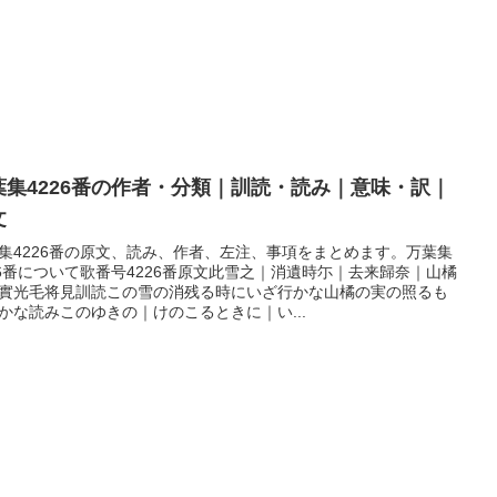
葉集4226番の作者・分類｜訓読・読み｜意味・訳｜
文
集4226番の原文、読み、作者、左注、事項をまとめます。万葉集
26番について歌番号4226番原文此雪之｜消遺時尓｜去来歸奈｜山橘
實光毛将見訓読この雪の消残る時にいざ行かな山橘の実の照るも
かな読みこのゆきの｜けのこるときに｜い...