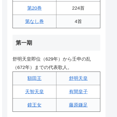
第20巻
224首
第なし巻
4首
第一期
舒明天皇即位（629年）から壬申の乱
（672年）までの代表歌人。
額田王
舒明天皇
天智天皇
有間皇子
鏡王女
藤原鎌足