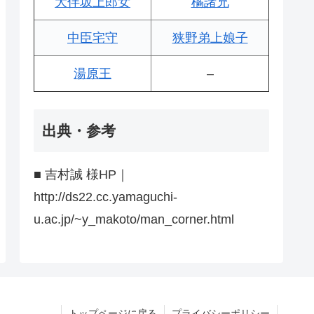
大伴坂上郎女
橘諸兄
中臣宅守
狭野弟上娘子
湯原王
–
出典・参考
■ 吉村誠 様HP｜
http://ds22.cc.yamaguchi-
u.ac.jp/~y_makoto/man_corner.html
トップページに戻る
プライバシーポリシー