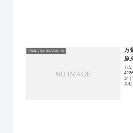
万
万葉集｜第19巻の和歌一覧
原
万葉
42
之｜
見む