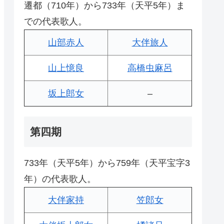
遷都（710年）から733年（天平5年）ま
での代表歌人。
山部赤人
大伴旅人
山上憶良
高橋虫麻呂
坂上郎女
–
第四期
733年（天平5年）から759年（天平宝字3
年）の代表歌人。
大伴家持
笠郎女