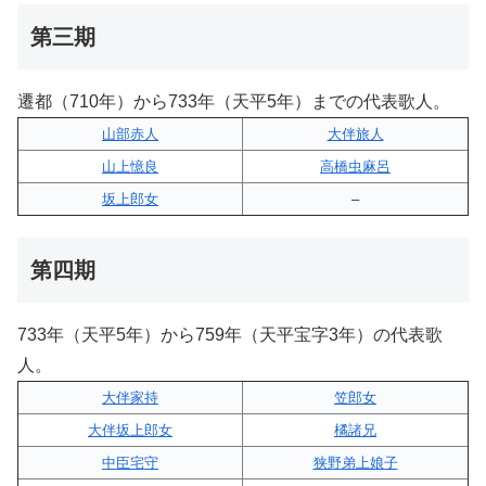
第三期
遷都（710年）から733年（天平5年）までの代表歌人。
山部赤人
大伴旅人
山上憶良
高橋虫麻呂
坂上郎女
–
第四期
733年（天平5年）から759年（天平宝字3年）の代表歌
人。
大伴家持
笠郎女
大伴坂上郎女
橘諸兄
中臣宅守
狭野弟上娘子