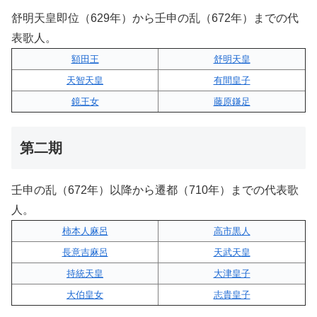
舒明天皇即位（629年）から壬申の乱（672年）までの代
表歌人。
額田王
舒明天皇
天智天皇
有間皇子
鏡王女
藤原鎌足
第二期
壬申の乱（672年）以降から遷都（710年）までの代表歌
人。
柿本人麻呂
高市黒人
長意吉麻呂
天武天皇
持統天皇
大津皇子
大伯皇女
志貴皇子