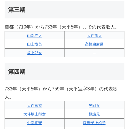
第三期
遷都（710年）から733年（天平5年）までの代表歌人。
山部赤人
大伴旅人
山上憶良
高橋虫麻呂
坂上郎女
–
第四期
733年（天平5年）から759年（天平宝字3年）の代表歌
人。
大伴家持
笠郎女
大伴坂上郎女
橘諸兄
中臣宅守
狭野弟上娘子