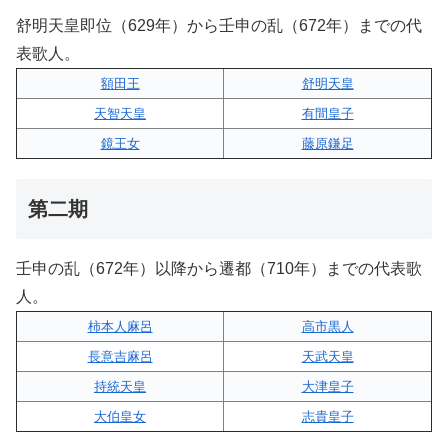
舒明天皇即位（629年）から壬申の乱（672年）までの代
表歌人。
額田王
舒明天皇
天智天皇
有間皇子
鏡王女
藤原鎌足
第二期
壬申の乱（672年）以降から遷都（710年）までの代表歌
人。
柿本人麻呂
高市黒人
長意吉麻呂
天武天皇
持統天皇
大津皇子
大伯皇女
志貴皇子