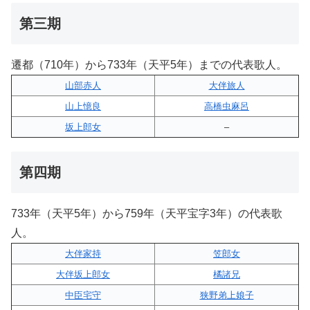
第三期
遷都（710年）から733年（天平5年）までの代表歌人。
山部赤人
大伴旅人
山上憶良
高橋虫麻呂
坂上郎女
–
第四期
733年（天平5年）から759年（天平宝字3年）の代表歌
人。
大伴家持
笠郎女
大伴坂上郎女
橘諸兄
中臣宅守
狭野弟上娘子