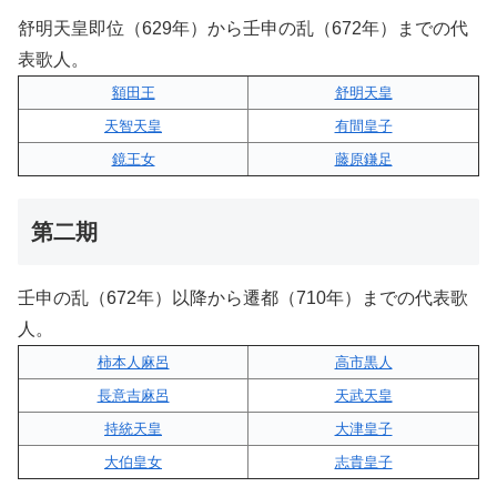
舒明天皇即位（629年）から壬申の乱（672年）までの代
表歌人。
額田王
舒明天皇
天智天皇
有間皇子
鏡王女
藤原鎌足
第二期
壬申の乱（672年）以降から遷都（710年）までの代表歌
人。
柿本人麻呂
高市黒人
長意吉麻呂
天武天皇
持統天皇
大津皇子
大伯皇女
志貴皇子