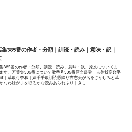
葉集385番の作者・分類｜訓読・読み｜意味・訳｜
文
集385番の作者・分類、訓読・読み、意味・訳、原文についてま
ます。万葉集385番について歌番号385番原文霰零｜吉美我高嶺乎
跡｜草取可奈和｜妹手乎取訓読霰降り吉志美が岳をさがしみと草
かなわ妹が手を取るかな読みあられふり｜きし...