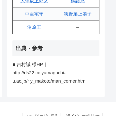
大伴坂上郎女
橘諸兄
中臣宅守
狭野弟上娘子
湯原王
–
出典・参考
■ 吉村誠 様HP｜
http://ds22.cc.yamaguchi-
u.ac.jp/~y_makoto/man_corner.html
トップページに戻る
プライバシーポリシー