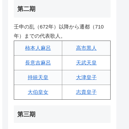
第二期
壬申の乱（672年）以降から遷都（710
年）までの代表歌人。
柿本人麻呂
高市黒人
長意吉麻呂
天武天皇
持統天皇
大津皇子
大伯皇女
志貴皇子
第三期