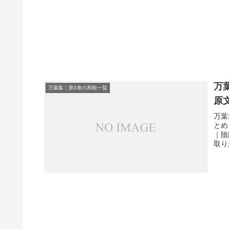
万
万葉集｜第3巻の和歌一覧
原
万葉
とめ
｜險
取り