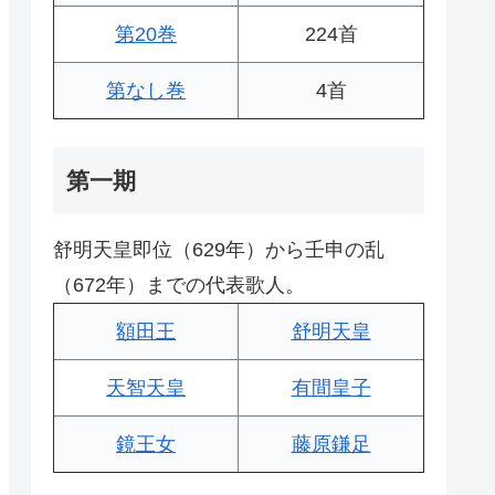
第20巻
224首
第なし巻
4首
第一期
舒明天皇即位（629年）から壬申の乱
（672年）までの代表歌人。
額田王
舒明天皇
天智天皇
有間皇子
鏡王女
藤原鎌足