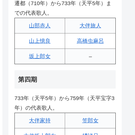
遷都（710年）から733年（天平5年）ま
での代表歌人。
山部赤人
大伴旅人
山上憶良
高橋虫麻呂
坂上郎女
–
第四期
733年（天平5年）から759年（天平宝字3
年）の代表歌人。
大伴家持
笠郎女