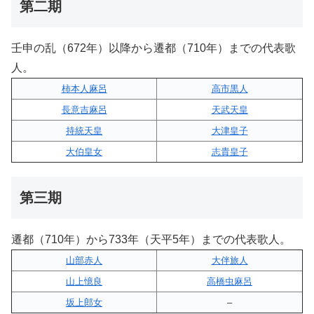
第二期
壬申の乱（672年）以降から遷都（710年）までの代表歌
人。
柿本人麻呂
高市黒人
長意吉麻呂
天武天皇
持統天皇
大津皇子
大伯皇女
志貴皇子
第三期
遷都（710年）から733年（天平5年）までの代表歌人。
山部赤人
大伴旅人
山上憶良
高橋虫麻呂
坂上郎女
–