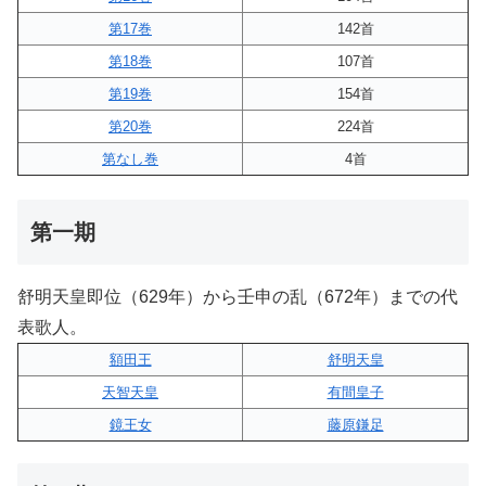
第17巻
142首
第18巻
107首
第19巻
154首
第20巻
224首
第なし巻
4首
第一期
舒明天皇即位（629年）から壬申の乱（672年）までの代
表歌人。
額田王
舒明天皇
天智天皇
有間皇子
鏡王女
藤原鎌足