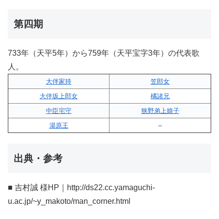
第四期
733年（天平5年）から759年（天平宝字3年）の代表歌
人。
大伴家持
笠郎女
大伴坂上郎女
橘諸兄
中臣宅守
狭野弟上娘子
湯原王
–
出典・参考
■ 吉村誠 様HP｜http://ds22.cc.yamaguchi-
u.ac.jp/~y_makoto/man_corner.html