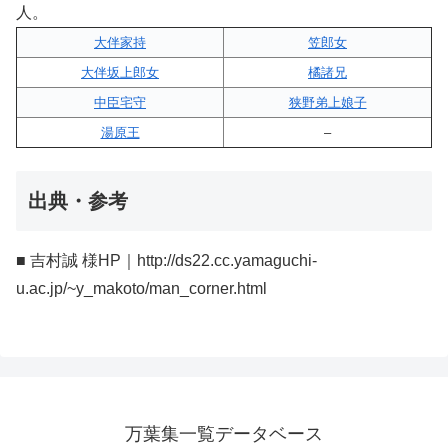
人。
大伴家持
笠郎女
大伴坂上郎女
橘諸兄
中臣宅守
狭野弟上娘子
湯原王
–
出典・参考
■ 吉村誠 様HP｜http://ds22.cc.yamaguchi-
u.ac.jp/~y_makoto/man_corner.html
万葉集一覧データベース