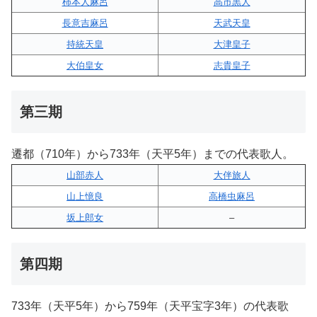
柿本人麻呂
高市黒人
長意吉麻呂
天武天皇
持統天皇
大津皇子
大伯皇女
志貴皇子
第三期
遷都（710年）から733年（天平5年）までの代表歌人。
山部赤人
大伴旅人
山上憶良
高橋虫麻呂
坂上郎女
–
第四期
733年（天平5年）から759年（天平宝字3年）の代表歌