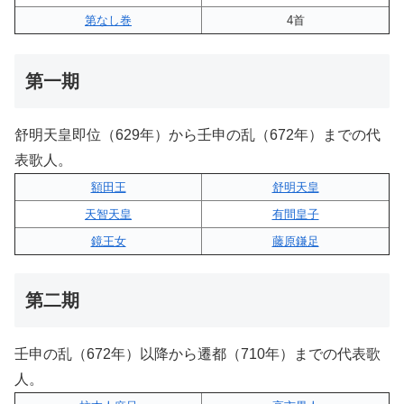
第なし巻
4首
第一期
舒明天皇即位（629年）から壬申の乱（672年）までの代
表歌人。
額田王
舒明天皇
天智天皇
有間皇子
鏡王女
藤原鎌足
第二期
壬申の乱（672年）以降から遷都（710年）までの代表歌
人。