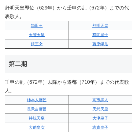
舒明天皇即位（629年）から壬申の乱（672年）までの代
表歌人。
額田王
舒明天皇
天智天皇
有間皇子
鏡王女
藤原鎌足
第二期
壬申の乱（672年）以降から遷都（710年）までの代表歌
人。
柿本人麻呂
高市黒人
長意吉麻呂
天武天皇
持統天皇
大津皇子
大伯皇女
志貴皇子