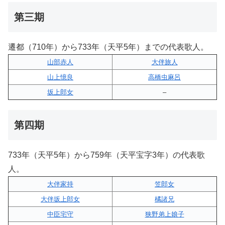
第三期
遷都（710年）から733年（天平5年）までの代表歌人。
山部赤人
大伴旅人
山上憶良
高橋虫麻呂
坂上郎女
–
第四期
733年（天平5年）から759年（天平宝字3年）の代表歌
人。
大伴家持
笠郎女
大伴坂上郎女
橘諸兄
中臣宅守
狭野弟上娘子