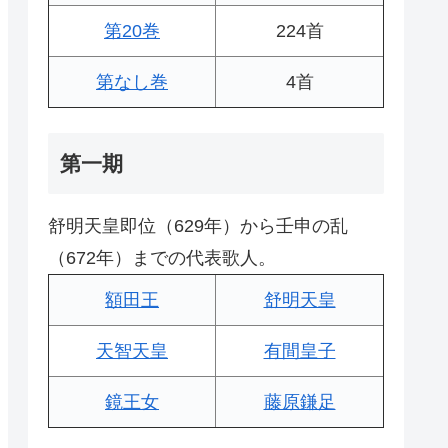
第20巻
224首
第なし巻
4首
第一期
舒明天皇即位（629年）から壬申の乱
（672年）までの代表歌人。
額田王
舒明天皇
天智天皇
有間皇子
鏡王女
藤原鎌足