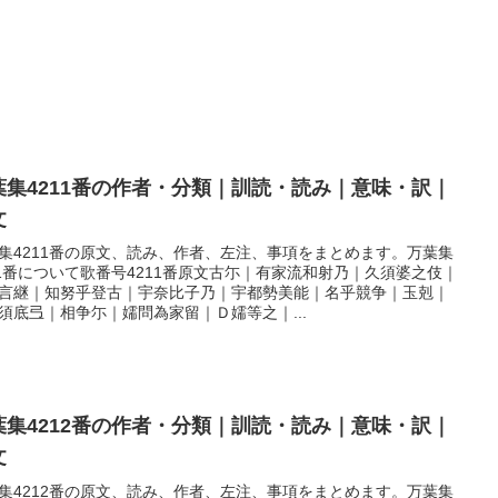
葉集4211番の作者・分類｜訓読・読み｜意味・訳｜
文
集4211番の原文、読み、作者、左注、事項をまとめます。万葉集
11番について歌番号4211番原文古尓｜有家流和射乃｜久須婆之伎｜
言継｜知努乎登古｜宇奈比子乃｜宇都勢美能｜名乎競争｜玉剋｜
須底弖｜相争尓｜嬬問為家留｜Ｄ嬬等之｜...
葉集4212番の作者・分類｜訓読・読み｜意味・訳｜
文
集4212番の原文、読み、作者、左注、事項をまとめます。万葉集