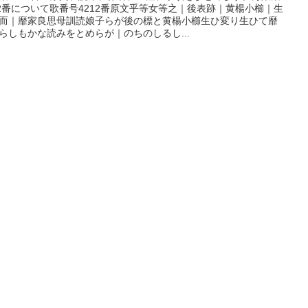
12番について歌番号4212番原文乎等女等之｜後表跡｜黄楊小櫛｜生
而｜靡家良思母訓読娘子らが後の標と黄楊小櫛生ひ変り生ひて靡
らしもかな読みをとめらが｜のちのしるし...