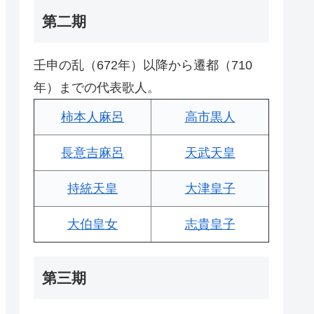
第二期
壬申の乱（672年）以降から遷都（710
年）までの代表歌人。
柿本人麻呂
高市黒人
長意吉麻呂
天武天皇
持統天皇
大津皇子
大伯皇女
志貴皇子
第三期