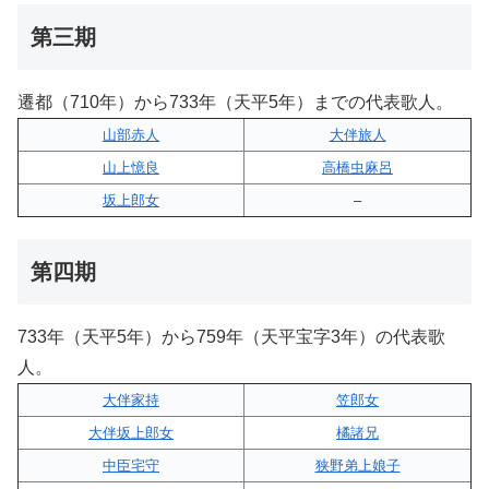
第三期
遷都（710年）から733年（天平5年）までの代表歌人。
山部赤人
大伴旅人
山上憶良
高橋虫麻呂
坂上郎女
–
第四期
733年（天平5年）から759年（天平宝字3年）の代表歌
人。
大伴家持
笠郎女
大伴坂上郎女
橘諸兄
中臣宅守
狭野弟上娘子