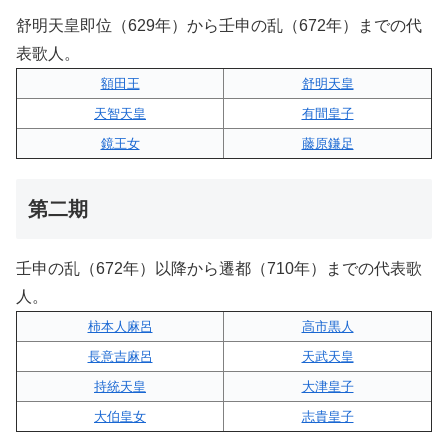
舒明天皇即位（629年）から壬申の乱（672年）までの代
表歌人。
額田王
舒明天皇
天智天皇
有間皇子
鏡王女
藤原鎌足
第二期
壬申の乱（672年）以降から遷都（710年）までの代表歌
人。
柿本人麻呂
高市黒人
長意吉麻呂
天武天皇
持統天皇
大津皇子
大伯皇女
志貴皇子