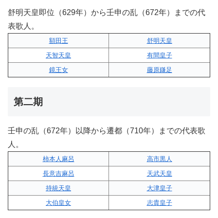
舒明天皇即位（629年）から壬申の乱（672年）までの代
表歌人。
額田王
舒明天皇
天智天皇
有間皇子
鏡王女
藤原鎌足
第二期
壬申の乱（672年）以降から遷都（710年）までの代表歌
人。
柿本人麻呂
高市黒人
長意吉麻呂
天武天皇
持統天皇
大津皇子
大伯皇女
志貴皇子