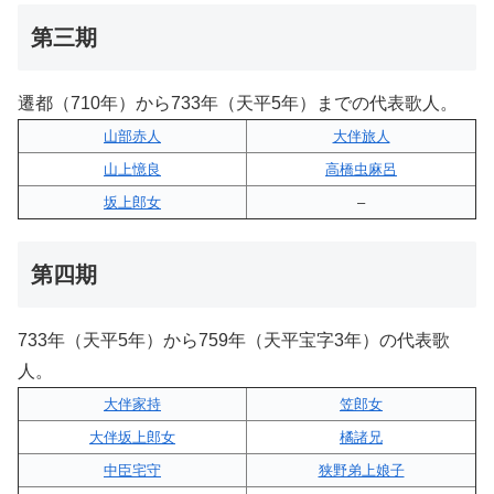
第三期
遷都（710年）から733年（天平5年）までの代表歌人。
山部赤人
大伴旅人
山上憶良
高橋虫麻呂
坂上郎女
–
第四期
733年（天平5年）から759年（天平宝字3年）の代表歌
人。
大伴家持
笠郎女
大伴坂上郎女
橘諸兄
中臣宅守
狭野弟上娘子